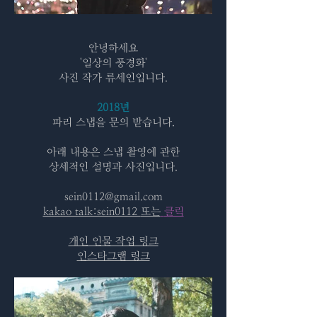
안녕하세요
'일상의 풍경화'
사진 작가 류세인입니다.
2018년
파리 스냅을 문의 받습니다.
아래 내용은 스냅 촬영에 관한
​상세적인 설명과 사진입니다.
sein0112@gmail.com
kakao talk:sein0112
또는
클릭
개인 인물 작업 링크
인스타그램 링크